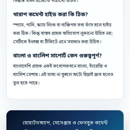
সিদ্ধান্ত মানব এজেন্টে পাঠানো উচিত।
খারাপ কমেন্ট হাইড করা কি ঠিক?
স্প্যাম, গালি, স্ক্যাম লিংক বা ব্যক্তিগত তথ্য ফাঁস হলে হাইড
করা ঠিক। কিন্তু বাস্তব গ্রাহক অভিযোগ লুকানো উচিত নয়;
সেটিকে ইনবক্স বা টিকিটে এনে সমাধান করা উচিত।
বাংলা ও বাংলিশ সাপোর্ট কেন গুরুত্বপূর্ণ?
বাংলাদেশি গ্রাহক একই কথোপকথনে বাংলা, ইংরেজি ও
বাংলিশ মেশায়। এই ভাষা না বুঝলে অটো রিপ্লাই দ্রুত হলেও
ভুল হতে পারে।
হোয়াটসঅ্যাপ, মেসেঞ্জার ও ফেসবুক কমেন্ট