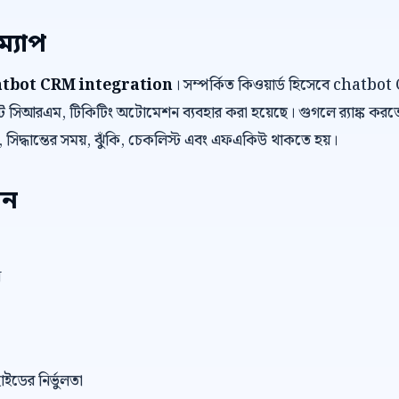
ম্যাপ
atbot CRM integration
। সম্পর্কিত কিওয়ার্ড হিসেবে chat
িআরএম, টিকিটিং অটোমেশন ব্যবহার করা হয়েছে। গুগলে র‍্যাঙ্ক করতে
যা, সিদ্ধান্তের সময়, ঝুঁকি, চেকলিস্ট এবং এফএকিউ থাকতে হয়।
েন
ন
াইডের নির্ভুলতা