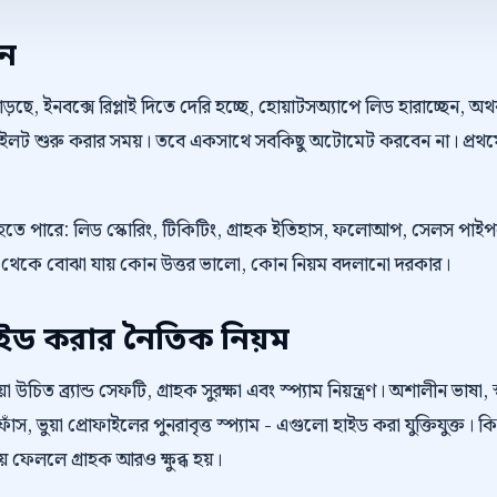
েন
়ছে, ইনবক্সে রিপ্লাই দিতে দেরি হচ্ছে, হোয়াটসঅ্যাপে লিড হারাচ্ছেন, 
 পাইলট শুরু করার সময়। তবে একসাথে সবকিছু অটোমেট করবেন না। প্রথম
রু হতে পারে: লিড স্কোরিং, টিকিটিং, গ্রাহক ইতিহাস, ফলোআপ, সেলস পা
 রিভিউ থেকে বোঝা যায় কোন উত্তর ভালো, কোন নিয়ম বদলানো দরকার।
াইড করার নৈতিক নিয়ম
উচিত ব্র্যান্ড সেফটি, গ্রাহক সুরক্ষা এবং স্প্যাম নিয়ন্ত্রণ। অশালীন ভাষা, স
াঁস, ভুয়া প্রোফাইলের পুনরাবৃত্ত স্প্যাম - এগুলো হাইড করা যুক্তিযুক্ত। 
কিয়ে ফেললে গ্রাহক আরও ক্ষুব্ধ হয়।