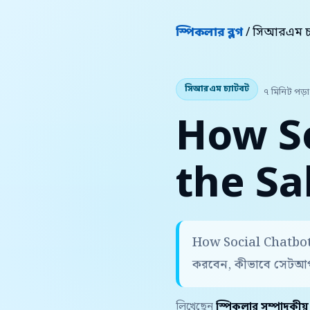
স্পিকলার ব্লগ
/ সিআরএম চ্
সিআরএম চ্যাটবট
৭ মিনিট পড়া
How So
the Sa
How Social Chatbots 
করবেন, কীভাবে সেটআপ 
লিখেছেন
স্পিকলার সম্পাদকীয