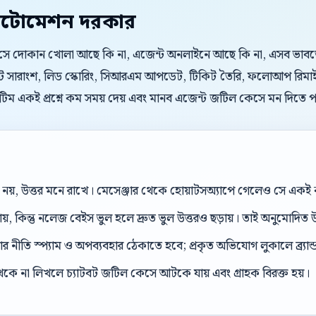
টোমেশন দরকার
। সে দোকান খোলা আছে কি না, এজেন্ট অনলাইনে আছে কি না, এসব ভাবতে চা
যাট সারাংশ, লিড স্কোরিং, সিআরএম আপডেট, টিকিট তৈরি, ফলোআপ রিমাইন্
িম একই প্রশ্নে কম সময় দেয় এবং মানব এজেন্ট জটিল কেসে মন দিতে প
েল নয়, উত্তর মনে রাখে। মেসেঞ্জার থেকে হোয়াটসঅ্যাপে গেলেও সে এক
ড়ায়, কিন্তু নলেজ বেইস ভুল হলে দ্রুত ভুল উত্তরও ছড়ায়। তাই অনুমোদিত উ
 নীতি স্প্যাম ও অপব্যবহার ঠেকাতে হবে; প্রকৃত অভিযোগ লুকালে ব্র্যান্ড ব
েকে না লিখলে চ্যাটবট জটিল কেসে আটকে যায় এবং গ্রাহক বিরক্ত হয়।