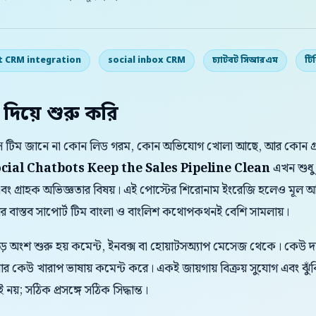
t CRM integration
social inbox CRM
চ্যাটবট সিআরএম
টি
 দিয়ে শুরু করি
তু সেলস টিম জানে না কোন লিড গরম, কোন অভিযোগ খোলা আছে, আর কোন
cial Chatbots Keep the Sales Pipeline Clean
এখন শুধু 
েফটি এবং গ্রাহক অভিজ্ঞতার বিষয়। এই পোস্টের শিরোনাম ইংরেজি হলেও মূল 
সার বাস্তব সাপোর্ট টিম বাংলা ও বাংলিশ কথোপকথনই বেশি সামলায়।
বড় অংশ শুরু হয় কমেন্ট, ইনবক্স বা হোয়াটসঅ্যাপ মেসেজ থেকে। কেউ 
 কেউ খারাপ ভাষায় কমেন্ট করে। একই জায়গায় বিক্রয় সুযোগ এবং ঝুঁ
 নয়; সঠিক প্রসঙ্গে সঠিক সিদ্ধান্ত।