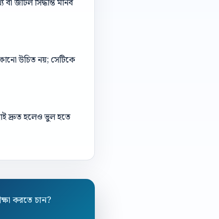
বা জটিল সিদ্ধান্ত মানব
 লুকানো উচিত নয়; সেটিকে
াই দ্রুত হলেও ভুল হতে
ীক্ষা করতে চান?