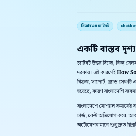
সিআরএম চ্যাটবট
chatbo
একটি বাস্তব দৃশ্য
চ্যাটবট উত্তর দিচ্ছে, কিন্
দরকার। এই কারণেই
How So
বিক্রয়, সাপোর্ট, ব্র্যান্ড স
হয়েছে, কারণ বাংলাদেশি ব্যব
বাংলাদেশে সোশ্যাল কমার্সের 
চার্জ, কেউ অভিযোগ করে, আবার
অটোমেশন মানে শুধু দ্রুত রিপ্লাই