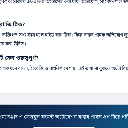
 বুকিং বা সাধারণ এফএকিউ অটোমেট করা যায়; অভিযোগ, সংবেদনশীল তথ্য 
রা কি ঠিক?
ক বা ব্যক্তিগত তথ্য ফাঁস হলে হাইড করা ঠিক। কিন্তু বাস্তব গ্রাহক অভিযোগ
ধান করা উচিত।
 কেন গুরুত্বপূর্ণ?
পকথনে বাংলা, ইংরেজি ও বাংলিশ মেশায়। এই ভাষা না বুঝলে অটো রিপ্ল
মেসেঞ্জার ও ফেসবুক কমেন্ট অটোমেশন বাস্তব গ্রাহক প্রশ্ন দিয়ে পর