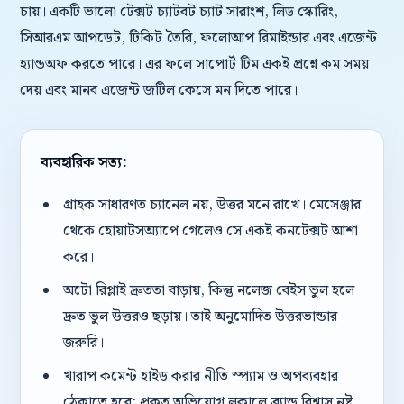
চায়। একটি ভালো টেক্সট চ্যাটবট চ্যাট সারাংশ, লিড স্কোরিং,
সিআরএম আপডেট, টিকিট তৈরি, ফলোআপ রিমাইন্ডার এবং এজেন্ট
হ্যান্ডঅফ করতে পারে। এর ফলে সাপোর্ট টিম একই প্রশ্নে কম সময়
দেয় এবং মানব এজেন্ট জটিল কেসে মন দিতে পারে।
ব্যবহারিক সত্য:
গ্রাহক সাধারণত চ্যানেল নয়, উত্তর মনে রাখে। মেসেঞ্জার
থেকে হোয়াটসঅ্যাপে গেলেও সে একই কনটেক্সট আশা
করে।
অটো রিপ্লাই দ্রুততা বাড়ায়, কিন্তু নলেজ বেইস ভুল হলে
দ্রুত ভুল উত্তরও ছড়ায়। তাই অনুমোদিত উত্তরভান্ডার
জরুরি।
খারাপ কমেন্ট হাইড করার নীতি স্প্যাম ও অপব্যবহার
ঠেকাতে হবে; প্রকৃত অভিযোগ লুকালে ব্র্যান্ড বিশ্বাস নষ্ট