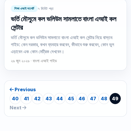
শিক্ষা এআই সাপোর্ট
৭ মিনিট পড়া
ভর্তি মৌসুমে কল ভলিউম সামলাতে বাংলা এআই কল
সেন্টার
ভর্তি মৌসুমে কল ভলিউম সামলাতে বাংলা এআই কল সেন্টার নিয়ে বাস্তব
গাইড: কেন দরকার, কখন ব্যবহার করবেন, কীভাবে শুরু করবেন, কোন ভুল
এড়াবেন এবং কোন মেট্রিক দেখবেন।
২৬ জুন ২০২৬ · বাংলা এআই গাইড
Previous
40
41
42
43
44
45
46
47
48
49
Next