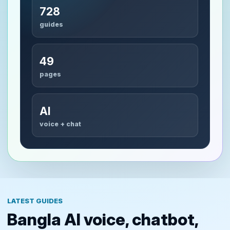
728
guides
49
pages
AI
voice + chat
LATEST GUIDES
Bangla AI voice, chatbot,