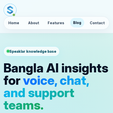
Blog
Home
About
Features
Contact
Speaklar knowledge base
Bangla AI insights
for
voice, chat,
and support
teams.