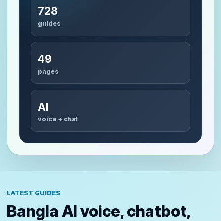
728
guides
49
pages
AI
voice + chat
LATEST GUIDES
Bangla AI voice, chatbot,