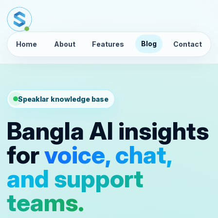
Blog
Home
About
Features
Contact
Speaklar knowledge base
Bangla AI insights
for
voice, chat,
and support
teams.