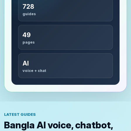
728
guides
49
pages
AI
voice + chat
LATEST GUIDES
Bangla AI voice, chatbot,