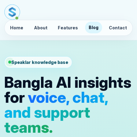
Blog
Home
About
Features
Contact
Speaklar knowledge base
Bangla AI insights
for
voice, chat,
and support
teams.