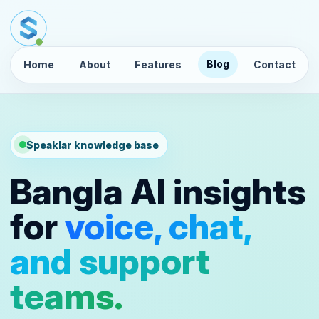
Blog
Home
About
Features
Contact
Speaklar knowledge base
Bangla AI insights
for
voice, chat,
and support
teams.