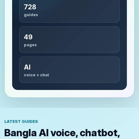
728
guides
49
pages
AI
voice + chat
LATEST GUIDES
Bangla AI voice, chatbot,