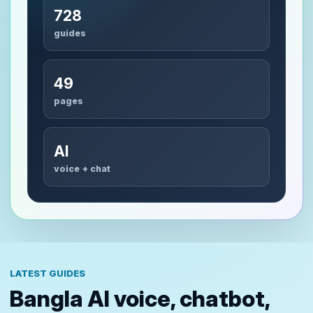
728
guides
49
pages
AI
voice + chat
LATEST GUIDES
Bangla AI voice, chatbot,