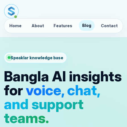
Blog
Home
About
Features
Contact
Speaklar knowledge base
Bangla AI insights
for
voice, chat,
and support
teams.