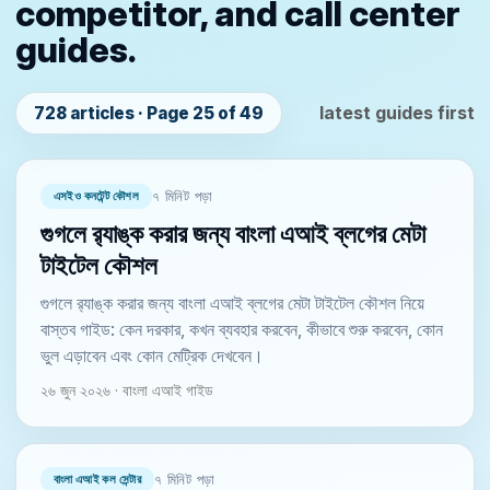
competitor, and call center
guides.
latest guides first
728 articles · Page 25 of 49
এসইও কনটেন্ট কৌশল
৭ মিনিট পড়া
গুগলে র‍্যাঙ্ক করার জন্য বাংলা এআই ব্লগের মেটা
টাইটেল কৌশল
গুগলে র‍্যাঙ্ক করার জন্য বাংলা এআই ব্লগের মেটা টাইটেল কৌশল নিয়ে
বাস্তব গাইড: কেন দরকার, কখন ব্যবহার করবেন, কীভাবে শুরু করবেন, কোন
ভুল এড়াবেন এবং কোন মেট্রিক দেখবেন।
২৬ জুন ২০২৬ · বাংলা এআই গাইড
বাংলা এআই কল সেন্টার
৭ মিনিট পড়া