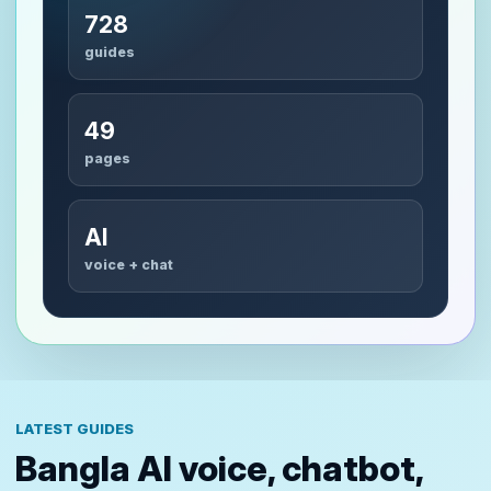
728
guides
49
pages
AI
voice + chat
LATEST GUIDES
Bangla AI voice, chatbot,