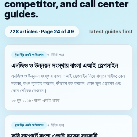
competitor, and call center
guides.
latest guides first
728 articles · Page 24 of 49
ইন্ডাস্ট্রি এআই অটোমেশন
৭ মিনিট পড়া
এনজিও ও উন্নয়ন সংস্থায় বাংলা এআই হেল্পলাইন
এনজিও ও উন্নয়ন সংস্থায় বাংলা এআই হেল্পলাইন নিয়ে বাস্তব গাইড: কেন
দরকার, কখন ব্যবহার করবেন, কীভাবে শুরু করবেন, কোন ভুল এড়াবেন এবং
কোন মেট্রিক দেখবেন।
২৬ জুন ২০২৬ · বাংলা এআই গাইড
ইন্ডাস্ট্রি এআই অটোমেশন
৭ মিনিট পড়া
কৃষি সাপোর্টে বাংলা এআই ভয়েস সহকারী