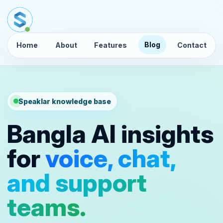
Blog
Home
About
Features
Contact
Speaklar knowledge base
Bangla AI insights
for
voice, chat,
and support
teams.