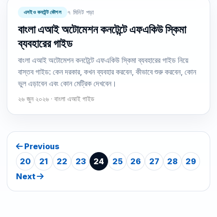
এসইও কনটেন্ট কৌশল
৭ মিনিট পড়া
বাংলা এআই অটোমেশন কনটেন্টে এফএকিউ স্কিমা
ব্যবহারের গাইড
বাংলা এআই অটোমেশন কনটেন্টে এফএকিউ স্কিমা ব্যবহারের গাইড নিয়ে
বাস্তব গাইড: কেন দরকার, কখন ব্যবহার করবেন, কীভাবে শুরু করবেন, কোন
ভুল এড়াবেন এবং কোন মেট্রিক দেখবেন।
২৬ জুন ২০২৬ · বাংলা এআই গাইড
Previous
20
21
22
23
24
25
26
27
28
29
Next