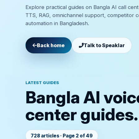
Explore practical guides on Bangla AI call cen
TTS, RAG, omnichannel support, competitor 
automation in Bangladesh.
Back home
Talk to Speaklar
LATEST GUIDES
Bangla AI voic
center guides.
728 articles · Page 2 of 49