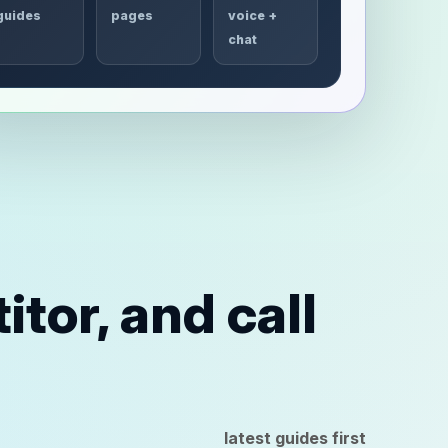
guides
pages
voice +
chat
tor, and call
latest guides first