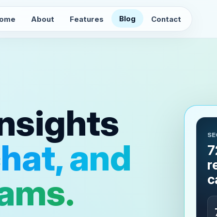
Blog
ome
About
Features
Contact
insights
SE
chat, and
7
r
c
eams.