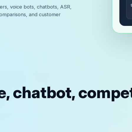
ters, voice bots, chatbots, ASR,
comparisons, and customer
e, chatbot, competi