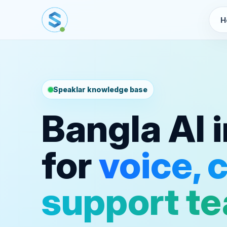
H
Speaklar knowledge base
Bangla AI 
for
voice, 
support t