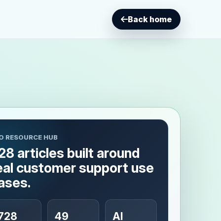
Back home
O RESOURCE HUB
28 articles built around
eal customer support use
ases.
728
49
AI